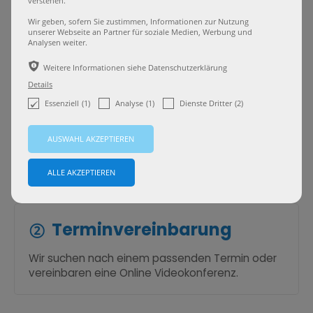
verstehen.
rechtlichen Unsicherheiten!
Wir geben, sofern Sie zustimmen, Informationen zur Nutzung
unserer Webseite an Partner für soziale Medien, Werbung und
Analysen weiter.
ѣ
Weitere Informationen siehe Datenschutzerklärung
Details
Erster Kontakt
(1)
(1)
(2)
Essenziell
Analyse
Dienste Dritter
Rufen Sie uns an oder füllen Sie unser
Kontaktformular
aus. Wir melden uns umgehend
bei Ihnen.
Terminvereinbarung
Wir suchen nach einem passenden Termin oder
vereinbaren eine
Online Videokonferenz
.