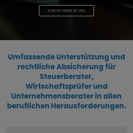
KONTAKTIEREN SIE UNS
Umfassende Unterstützung und
rechtliche Absicherung für
Steuerberater,
Wirtschaftsprüfer und
Unternehmensberater in allen
beruflichen Herausforderungen.