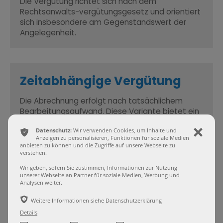
Die Vergütung richtet sich nach dem
Rechtsanwalts-vergütungsgesetz und orientiert
sich insbesondere am Gegenstandswert der
Angelegenheit.
Zeitabhängige Vergütung
Die Abrechnung erfolgt nach tatsächlichem
Bearbeitungsaufwand. Diese Variante bietet ein
hohes Maß an Transparenz. Zu jeder Abrechnung
ͳ
Datenschutz:
Wir verwenden Cookies, um Inhalte und
ı
erhalten Sie eine nachvollziehbare Aufstellung
Anzeigen zu personalisieren, Funktionen für soziale Medien
der erbrachten Leistungen.
anbieten zu können und die Zugriffe auf unsere Webseite zu
verstehen.
Wir geben, sofern Sie zustimmen, Informationen zur Nutzung
unserer Webseite an Partner für soziale Medien, Werbung und
Analysen weiter.
Vereinbarungen zum
ѣ
Weitere Informationen siehe Datenschutzerklärung
Festpreis
Details