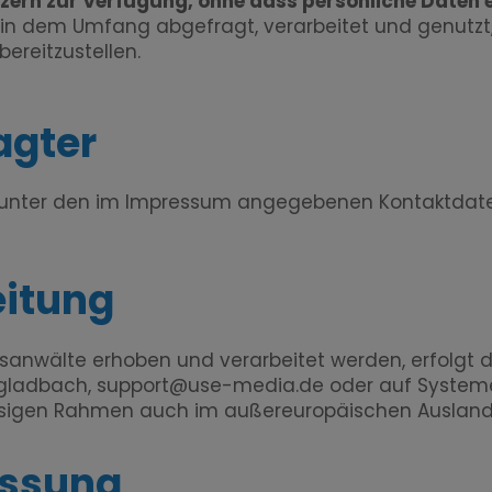
tzern zur Verfügung, ohne dass persönliche Daten
 dem Umfang abgefragt, verarbeitet und genutzt, i
ereitzustellen.
agter
 unter den
im Impressum
angegebenen Kontaktdat
eitung
anwälte erhoben und verarbeitet werden, erfolgt 
gladbach, support@use-media.de oder auf Syste
lässigen Rahmen auch im außereuropäischen Ausland 
assung