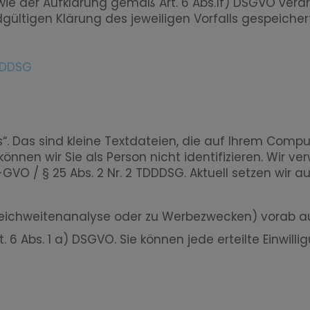
owie der Aufklärung gemäß Art. 6 Abs.1f) DSGVO vera
dgültigen Klärung des jeweiligen Vorfalls gespeichert
TDDDSG
. Das sind kleine Textdateien, die auf Ihrem Com
önnen wir Sie als Person nicht identifizieren. Wir 
-GVO / § 25 Abs. 2 Nr. 2 TDDDSG. Aktuell setzen wir 
r Reichweitenanalyse oder zu Werbezwecken) vorab a
t. 6 Abs. 1 a) DSGVO. Sie können jede erteilte Einwil