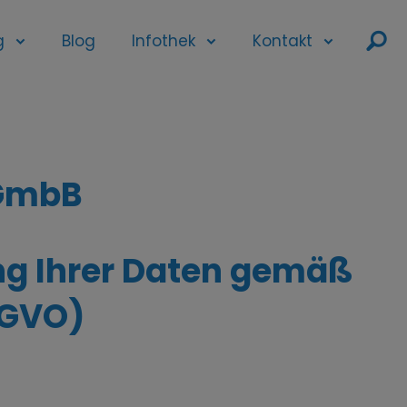
ř
g
Blog
Infothek
Kontakt
tGmbB
ng Ihrer Daten gemäß
-GVO)