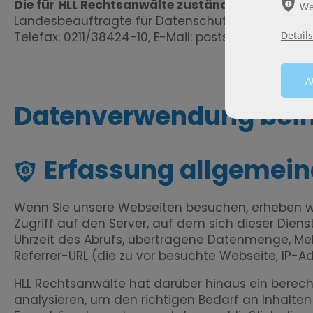
ѣ
Die für HLL Rechtsanwälte zuständige Aufsichts
We
Landesbeauftragte für Datenschutz und Informatio
Telefax: 0211/38424-10, E-Mail:
poststelle@ldi.nrw.
Details
Datenverwendung bei
Erfassung allgemein
Wenn Sie unsere Webseiten besuchen, erheben wir
Zugriff auf den Server, auf dem sich dieser Die
Uhrzeit des Abrufs, übertragene Datenmenge, Mel
Referrer-URL (die zu vor besuchte Webseite, IP-
HLL Rechtsanwälte
hat darüber hinaus ein berecht
analysieren, um den richtigen Bedarf an Inhalten