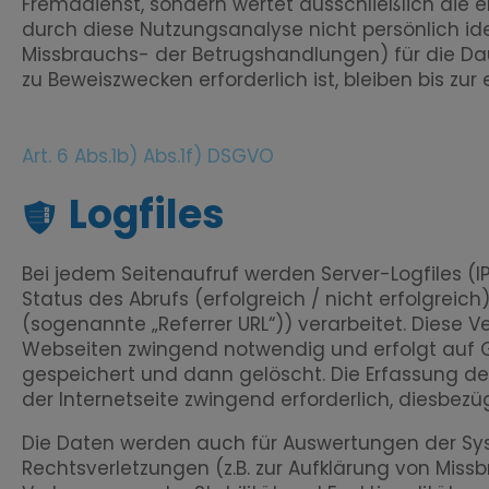
Fremddienst, sondern wertet ausschließlich die e
durch diese Nutzungsanalyse nicht persönlich ide
Missbrauchs- der Betrugshandlungen) für die D
zu Beweiszwecken erforderlich ist, bleiben bis zur
Art. 6 Abs.1b) Abs.1f) DSGVO
Logfiles
Bei jedem Seitenaufruf werden Server-Logfiles 
Status des Abrufs (erfolgreich / nicht erfolgrei
(sogenannte „Referrer URL“)) verarbeitet. Diese 
Webseiten zwingend notwendig und erfolgt auf G
gespeichert und dann gelöscht. Die Erfassung der 
der Internetseite zwingend erforderlich, diesbezü
Die Daten werden auch für Auswertungen der Syst
Rechtsverletzungen (z.B. zur Aufklärung von Mi