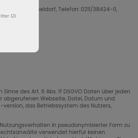
-4, 40213 Düsseldorf, Telefon: 0211/38424-0,
(2)
itter
Sinne des Art. 6 Abs. 1f DSGVO Daten über jeden
der abgerufenen Webseite, Datei, Datum und
-version, das Betriebssystem des Nutzers,
r Nutzungsverhalten in pseudonymisierter Form zu
Rechtsanwälte
verwendet hierfür keinen