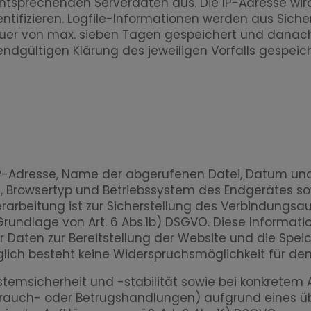
ntsprechenden Serverdaten aus. Die IP-Adresse wird 
ntifizieren. Logfile-Informationen werden aus Sicher
auer von max. sieben Tagen gespeichert und danach
 endgültigen Klärung des jeweiligen Vorfalls gespeich
(IP-Adresse, Name der abgerufenen Datei, Datum un
ch), Browsertyp und Betriebssystem des Endgerätes so
Verarbeitung ist zur Sicherstellung des Verbindungs
rundlage von Art. 6 Abs.1b) DSGVO. Diese Informati
Daten zur Bereitstellung der Website und die Speich
glich besteht keine Widerspruchsmöglichkeit für den
emsicherheit und -stabilität sowie bei konkretem 
ssbrauch- oder Betrugshandlungen) aufgrund eines 