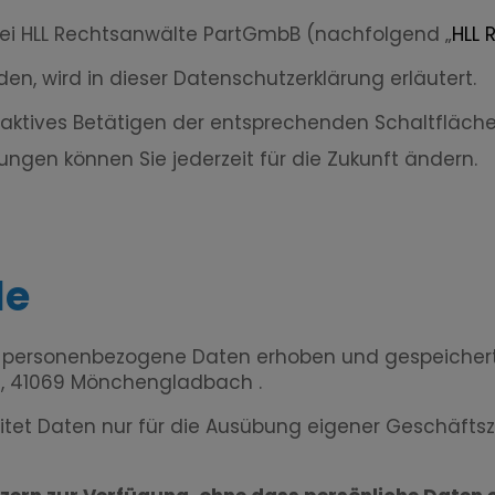
ei HLL Rechtsanwälte PartGmbB (nachfolgend „
HLL 
n, wird in dieser Datenschutzerklärung erläutert.
ch Ihr aktives Betätigen der entsprechenden Schaltf
ellungen können Sie jederzeit für die Zukunft ändern.
le
personenbezogene Daten erhoben und gespeichert, e
5, 41069 Mönchengladbach .
eitet Daten nur für die Ausübung eigener Geschäfts