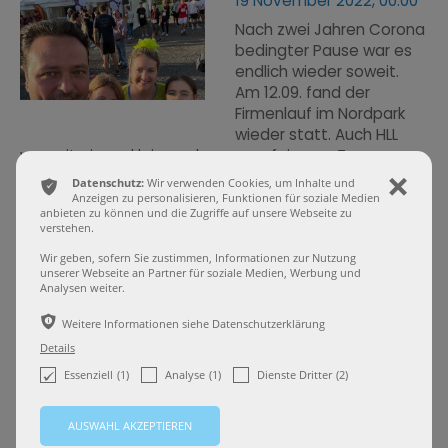
19 November 2022, 00:00
Nach zwei Jahren Corona
bedingter Pause war es
endlich wieder soweit.
Am 12.09. fand der
Firmenlauf im Nordpark
wieder statt. Auch HLL
war mit einem kleinen aber umso feineren Team am
Start und erziel ...
ͳ
Datenschutz:
Wir verwenden Cookies, um Inhalte und
ı
Anzeigen zu personalisieren, Funktionen für soziale Medien
anbieten zu können und die Zugriffe auf unsere Webseite zu
Sponsoring FC Wegberg Beeck
verstehen.
29 Oktober 2020, 00:00
Wir geben, sofern Sie zustimmen, Informationen zur Nutzung
unserer Webseite an Partner für soziale Medien, Werbung und
Seit dieser Saison
Analysen weiter.
unterstützen wir die U10
ѣ
Weitere Informationen siehe Datenschutzerklärung
und die U17
Fußballmannschaft des
Details
FC Wegberg Beeck.
(1)
(1)
(2)
Essenziell
Analyse
Dienste Dritter
Etwas professioneller
ausgedrückt: Wir sind gleich bei zwei Mannschaften
Trikotsponsor. Die U10 spi ...