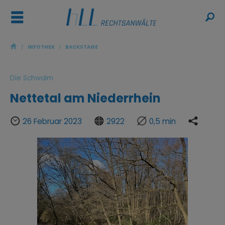
ř
ŷ
/
INFOTHEK
/
BACKSTAGE
Die Schwalm
Nettetal am Niederrhein
Þ
Ғ

Ƙ
26 Februar 2023
2922
0,5 min