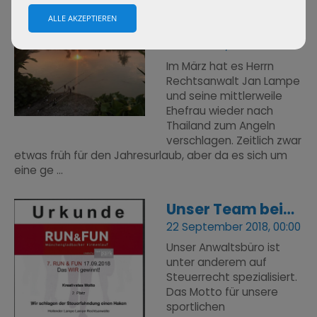
Südostasien Reise
05 Mai 2019, 00:00
Im März hat es Herrn
Rechtsanwalt Jan Lampe
und seine mittlerweile
Ehefrau wieder nach
Thailand zum Angeln
verschlagen. Zeitlich zwar
etwas früh für den Jahresurlaub, aber da es sich um
eine ge ...
Unser Team beim Firmenlauf Mönchengladbach 2018
22 September 2018, 00:00
Unser Anwaltsbüro ist
unter anderem auf
Steuerrecht spezialisiert.
Das Motto für unsere
sportlichen