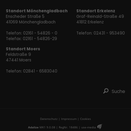
Standort Mönchengladbach
Standort Erkelenz
Enscheder Straße 5
Graf-Reinald-Straße 49
41069 Mönchengladbach
41812 Erkelenz
Telefon:
02161 - 54826 - 0
Telefon:
02431 - 953490
Telefax: 02161 - 54826-29
Standort Moers
Feldstraße 9
47441 Moers
Telefon:
02841 - 6583040
ř
Suche
Datenschutz
|
Impressum
|
Cookies
Œ
Adalize
MK1 9.0.08 | RegNr. 18486 |
use-media