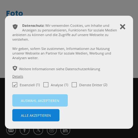
Foto
ͳ
Datenschutz:
Wir verwenden Cookies, um Inhalte und
ı
Anzeigen zu personalisieren, Funktionen für soziale Medien
anbieten zu können und die Zugriffe auf unsere Webseite zu
Anbieter
Hauseigener Bildbestand
verstehen.
Kaufdatum
22.09.2018
Wir geben, sofern Sie zustimmen, Informationen zur Nutzung
unserer Webseite an Partner für soziale Medien, Werbung und
Urhebervermerk
HLL Rechtsanwälte
Analysen weiter.
ѣ
Weitere Informationen siehe Datenschutzerklärung
Details
(1)
(1)
(2)
Essenziell
Analyse
Dienste Dritter
Ś
ă

Ⱥ
ɐ