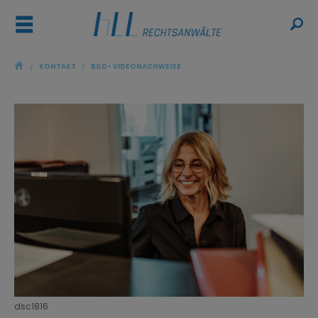
ř
ŷ
/
KONTAKT
/
BILD- VIDEONACHWEISE
dsc1816