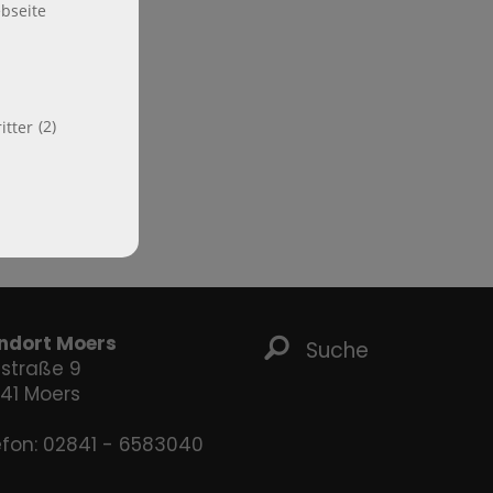
bseite
(2)
itter
ndort Moers
ř
Suche
dstraße 9
41 Moers
efon:
02841 - 6583040