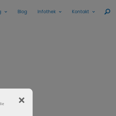
ř
g
Blog
Infothek
Kontakt
ı
die