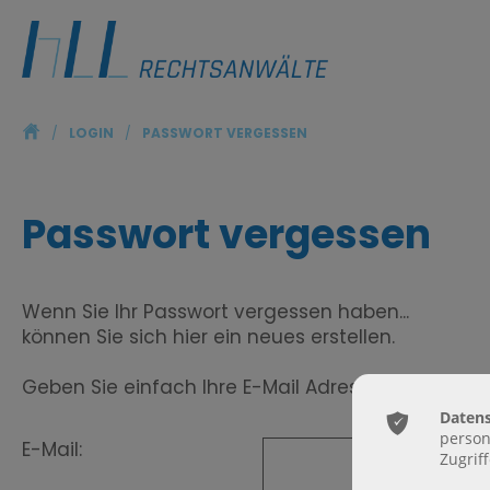
ŷ
/
LOGIN
/
PASSWORT VERGESSEN
Passwort vergessen
Wenn Sie Ihr Passwort vergessen haben...
können Sie sich hier ein neues erstellen.
Geben Sie einfach Ihre E-Mail Adresse an, Sie e
ͳ
Datens
person
E-Mail:
Zugrif