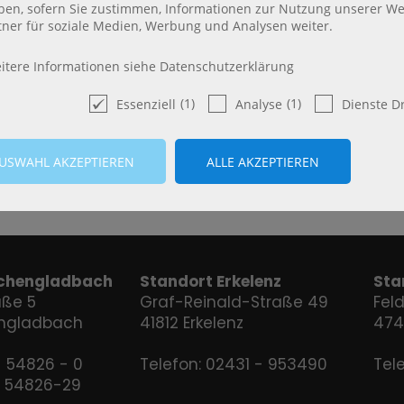
ben, sofern Sie zustimmen, Informationen zur Nutzung unserer We
tner für soziale Medien, Werbung und Analysen weiter.
itere Informationen siehe Datenschutzerklärung
(1)
(1)
Essenziell
Analyse
Dienste Dr
chengladbach
Standort Erkelenz
Sta
aße 5
Graf-Reinald-Straße 49
Fel
ngladbach
41812 Erkelenz
474
- 54826 - 0
Telefon:
02431 - 953490
Tel
 - 54826-29