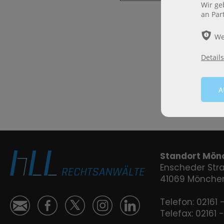
Wir ge
an Par
ѣ
We
Details
Standort Mön
Enscheder Str
41069 Mönche
Telefon:
02161 
Ś
ă

Ⱥ
ɐ
Telefax: 02161