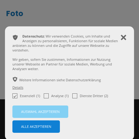
Foto
ͳ
Datenschutz:
Wir verwenden Cookies, um Inhalte und
ı
Anbieter
Adobe Stock
Anzeigen zu personalisieren, Funktionen für soziale Medien
anbieten zu können und die Zugriffe auf unsere Webseite zu
Lizenzart
Standardlizenz
verstehen.
Kaufdatum
17.09.2025
Wir geben, sofern Sie zustimmen, Informationen zur Nutzung
https://www.hollender-
unserer Webseite an Partner für soziale Medien, Werbung und
Analysen weiter.
Eingesetzt unter
partner.de/pflichtteilsergaenzungsanspru
trotz-jahrzehntealter-schenkung-moeglic
ѣ
Weitere Informationen siehe Datenschutzerklärung
Details
(1)
(1)
(2)
Essenziell
Analyse
Dienste Dritter