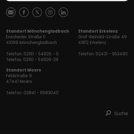
Ś
ă

Ⱥ
ɐ
Standort Mönchengladbach
Standort Erkelenz
Enscheder Straße 5
Graf-Reinald-Straße 49
41069 Mönchengladbach
41812 Erkelenz
Telefon:
02161 - 54826 - 0
Telefon:
02431 - 953490
Telefax: 02161 - 54826-29
Standort Moers
Feldstraße 9
47441 Moers
Telefon:
02841 - 6583040
ř
Suche