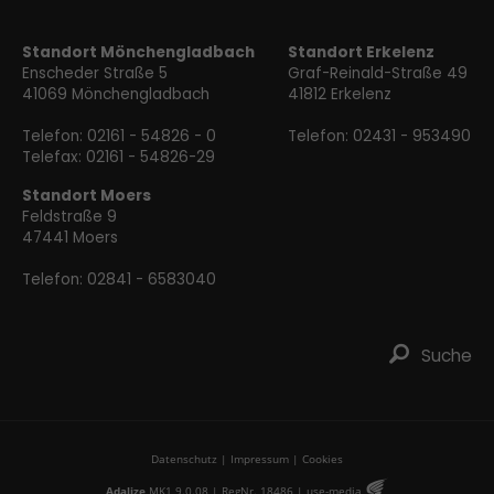
Standort Mönchengladbach
Standort Erkelenz
Enscheder Straße 5
Graf-Reinald-Straße 49
41069 Mönchengladbach
41812 Erkelenz
Telefon:
02161 - 54826 - 0
Telefon:
02431 - 953490
Telefax: 02161 - 54826-29
Standort Moers
Feldstraße 9
47441 Moers
Telefon:
02841 - 6583040
ř
Suche
Datenschutz
|
Impressum
|
Cookies
Œ
Adalize
MK1 9.0.08 | RegNr. 18486 |
use-media