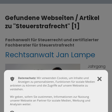
Gefundene Webseiten / Artikel
zu "Steuerstrafrecht" [1]
Fachanwalt für Steuerrecht und zertifizierter
Fachberater für Steuerstrafrecht
Rechtsanwalt Jan Lampe
Jahrgang
1978, seit
2007
ͳ
Datenschutz:
Wir verwenden Cookies, um Inhalte und
ı
Anwalt
Anzeigen zu personalisieren, Funktionen für soziale Medien
anbieten zu können und die Zugriffe auf unsere Webseite zu
bei der
verstehen.
Kanzlei
Wir geben, sofern Sie zustimmen, Informationen zur Nutzung
Hollender
unserer Webseite an Partner für soziale Medien, Werbung und
Analysen weiter.