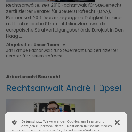
Rechtsanwälte, seit 2010 Fachanwalt für Steuerrecht,
zertifizierter Berater für Steuerstrafrecht (DAA),
Partner seit 2016. Vorangegangene Tätigkeit für eine
mittelständische Strafrechtskanzlei sowie die
europäische Strafverfolgungsbehörde Eurojust in Den
Haag ....
Abgelegt in:
»
Unser Team
Jan Lampe Fachanwalt für Steuerrecht und zertifizierter
Berater für Steuerstrafrecht
Arbeitsrecht Baurecht
Rechtsanwalt André Hüpsel
ͳ
Datenschutz:
Wir verwenden Cookies, um Inhalte und
ı
Anzeigen zu personalisieren, Funktionen für soziale Medien
anbieten zu können und die Zugriffe auf unsere Webseite zu