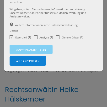
verstehen.
Wir geben, sofern Sie zustimmen, Informationen zur Nutzung
unserer Webseite an Partner für soziale Medien, Werbung und
Analysen weiter.
Rechtsanwalt Hüpsel, Zulassungen zur
ѣ
Weitere Informationen siehe Datenschutzerklärung
Rechtsanwaltschaft 2016 und 2022, betreut Klienten
Details
vorrangig im Arbeitsrecht, Gesellschaftsrecht,
(1)
(1)
(2)
Essenziell
Analyse
Dienste Dritter
privaten Baurecht sowie Werkvertragsrecht.
Vorausgegangen waren unter anderem Tätigkeiten in
einer mittelständischen, auf Arbeitsrecht
spezialisierten Kanzlei (Düsseldorf) sowie in der
arbeitsrechtlichen Abteilung einer deutschen
Großkanzlei (Düsseldorf) ....
Abgelegt in:
»
Unser Team
Rechtsanwalt André Hüpsel
Rechtsanwältin Heike
Hülskemper