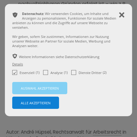
nachvollziehbaren Gründen erfolgt ist – wie z. B.
mangelnde Eignung.
ͳ
Datenschutz:
Wir verwenden Cookies, um Inhalte und
ı
Anzeigen zu personalisieren, Funktionen für soziale Medien
anbieten zu können und die Zugriffe auf unsere Webseite zu
Was bedeutet das für Arbeitnehmer?
verstehen.
Wir geben, sofern Sie zustimmen, Informationen zur Nutzung
unserer Webseite an Partner für soziale Medien, Werbung und
Wer noch keine sechs Monate im Betrieb ist,
Analysen weiter.
genießt keinen Sonderkündigungsschutz nach §
15 Abs. 3b KSchG – auch dann nicht, wenn die
ѣ
Weitere Informationen siehe Datenschutzerklärung
Betriebsratsgründung nachweislich vorbereitet
Details
wurde.
(1)
(1)
(2)
Essenziell
Analyse
Dienste Dritter
Schutz besteht erst, wenn das
Kündigungsschutzgesetz anwendbar ist – also
nach Ablauf der Wartezeit.
Wichtig: Wer sich auf § 15 Abs. 3b KSchG berufen will,
sollte das unverzüglich tun – idealerweise innerhalb
von drei Wochen nach der Kündigung.
Autor: André Hüpsel, Rechtsanwalt für
Arbeitsrecht
in