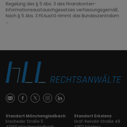
Regelung des § 5 Abs. 3 des Finanzkonten-
Informationsaustauschgesetzes verfassungsgemäß.
Nach § 5 Abs. 3 FKAustG nimmt das Bundeszentralam
...
Ś
ă

Ⱥ
ɐ
Standort Mönchengladbach
Standort Erkelenz
Enscheder Straße 5
Graf-Reinald-Straße 49
41069 Mönchengladbach
41812 Erkelenz