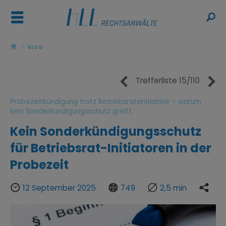
ř
ŷ
/
BLOG
à
ã
Trefferliste 15/110
Probezeitkündigung trotz Betriebsratsinitiative – warum
kein Sonderkündigungsschutz greift.
Kein Sonderkündigungsschutz
für Betriebsrat-Initiatoren in der
Probezeit
Þ
Ғ

Ƙ
12 September 2025
749
2,5 min